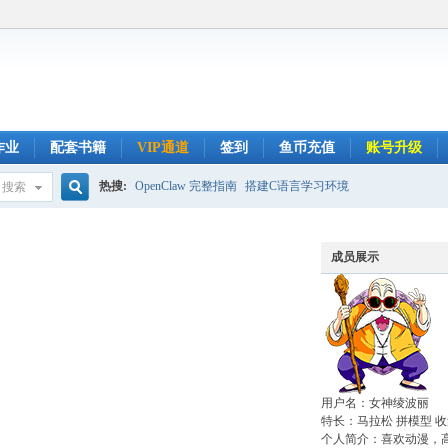
作业
配套书籍
VIP通道
签到
鱼币充值
账号升级
热搜:
OpenClaw 完整指南
搭建C语言学习环境
搜索
搜
成员展示
索
用户名：女神绫波丽
特长：马拉松 拼模型 
个人简介：喜欢动漫，