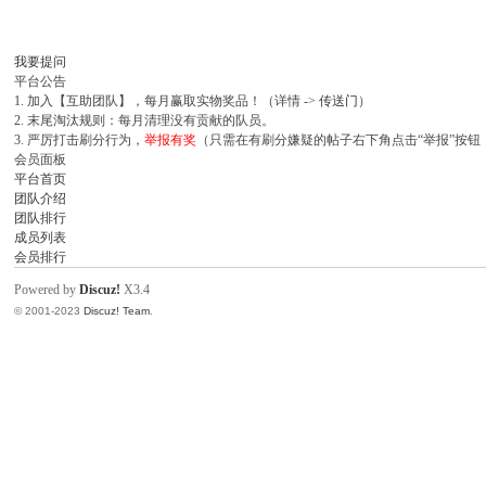
我要提问
C
平台公告
1. 加入【互助团队】，每月赢取实物奖品！（详情 ->
传送门
）
2. 末尾淘汰规则：每月清理没有贡献的队员。
3. 严厉打击刷分行为，
举报有奖
（只需在有刷分嫌疑的帖子右下角点击“举报”按钮
会员面板
平台首页
团队介绍
团队排行
成员列表
会员排行
论
Powered by
Discuz!
X3.4
© 2001-2023
Discuz! Team
.