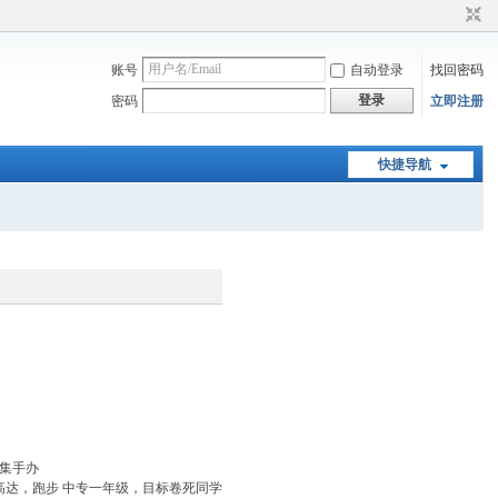
账号
自动登录
找回密码
登录
密码
立即注册
快捷导航
收集手办
高达，跑步 中专一年级，目标卷死同学