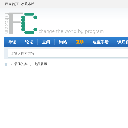
设为首页
收藏本站
导读
论坛
空间
淘帖
互助
速查手册
课后
最佳答案
成员展示
鱼
»
»