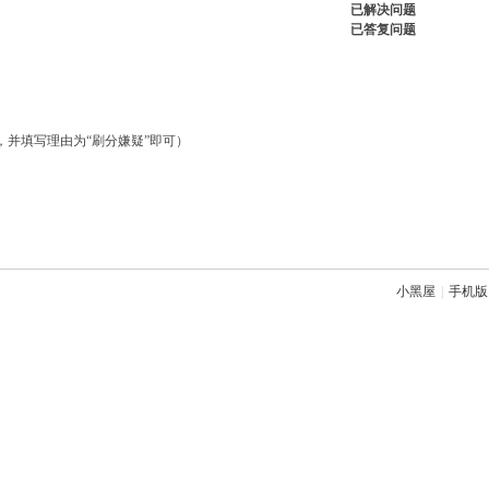
已解决问题
已答复问题
，并填写理由为“刷分嫌疑”即可）
小黑屋
|
手机版