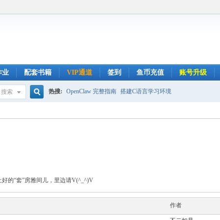
作业
配套书籍
VIP通道
签到
鱼币充值
账号升级
热搜:
OpenClaw 完整指南
搭建C语言学习环境
搜索
搜
索
的“套”房雅间儿，里边请V(^_^)V
作者