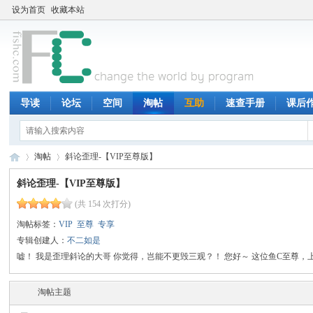
设为首页
收藏本站
导读
论坛
空间
淘帖
互助
速查手册
课后
淘帖
斜论歪理-【VIP至尊版】
斜论歪理-【VIP至尊版】
(共 154 次打分)
鱼
›
›
淘帖标签：
VIP
至尊
专享
专辑创建人：
不二如是
嘘！ 我是歪理斜论的大哥 你觉得，岂能不更毁三观？！ 您好～ 这位鱼C至尊，上好
淘帖主题