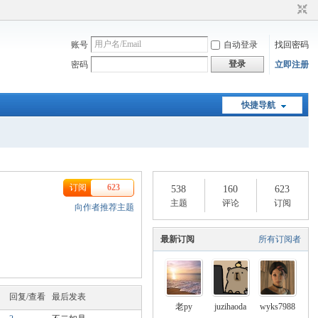
账号
自动登录
找回密码
登录
密码
立即注册
快捷导航
订阅
623
538
160
623
主题
评论
订阅
向作者推荐主题
最新订阅
所有订阅者
回复/查看
最后发表
老py
juzihaoda
wyks7988