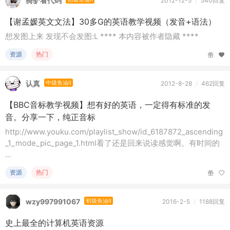
骑驴看代码
2012-12-5
/
540回复
【谢孟媛英文文法】30多G的英语教学视频（发音+语法）
想发图上来 发现不会发图:L **** 本内容被作者隐藏 ****
资源
热门
认真
中级鱼油II
2012-8-28
/
462回复
【BBC音标教学视频】想有好的英语，一定得有标准的发
音。分享一下，纯正音标
http://www.youku.com/playlist_show/id_6187872_ascending
_1_mode_pic_page_1.html看了还是回来说读感觉啊。有时间的
...
资源
热门
wzy997991067
初级鱼油II
2016-2-5
/
1188回复
史上最全的计算机英语资源