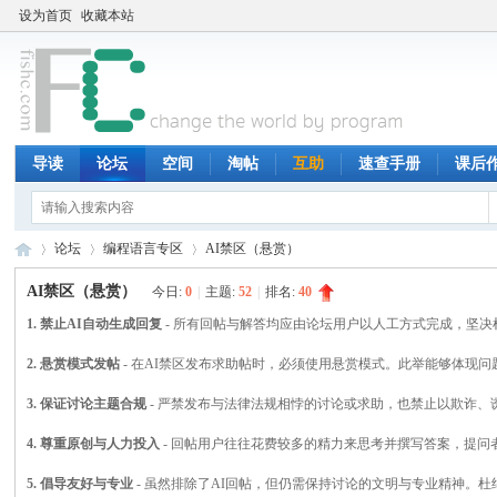
设为首页
收藏本站
导读
论坛
空间
淘帖
互助
速查手册
课后
论坛
编程语言专区
AI禁区（悬赏）
AI禁区（悬赏）
今日:
0
|
主题:
52
|
排名:
40
1. 禁止AI自动生成回复
- 所有回帖与解答均应由论坛用户以人工方式完成，坚决
鱼
»
›
›
2. 悬赏模式发帖
- 在AI禁区发布求助帖时，必须使用悬赏模式。此举能够体现
3. 保证讨论主题合规
- 严禁发布与法律法规相悖的讨论或求助，也禁止以欺诈
4. 尊重原创与人力投入
- 回帖用户往往花费较多的精力来思考并撰写答案，提
5. 倡导友好与专业
- 虽然排除了AI回帖，但仍需保持讨论的文明与专业精神。