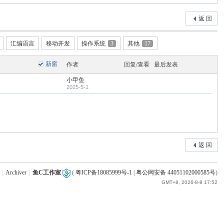
返 回
汇编语言
移动开发
操作系统
3
其他
17
新窗
作者
回复/查看
最后发表
小甲鱼
2025-5-1
返 回
|
Archiver
|
鱼C工作室
(
粤ICP备18085999号-1
|
粤公网安备 44051102000585号
)
GMT+8, 2026-8-8 17:52