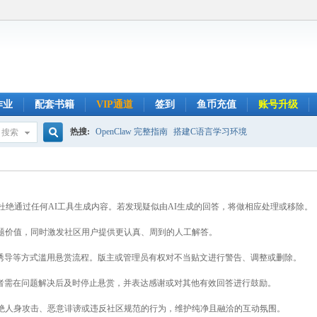
作业
配套书籍
VIP通道
签到
鱼币充值
账号升级
热搜:
OpenClaw 完整指南
搭建C语言学习环境
搜索
搜
杜绝通过任何AI工具生成内容。若发现疑似由AI生成的回答，将做相应处理或移除。
索
问题价值，同时激发社区用户提供更认真、周到的人工解答。
、诱导等方式滥用悬赏流程。版主或管理员有权对不当贴文进行警告、调整或删除。
问者需在问题解决后及时停止悬赏，并表达感谢或对其他有效回答进行鼓励。
杜绝人身攻击、恶意诽谤或违反社区规范的行为，维护纯净且融洽的互动氛围。