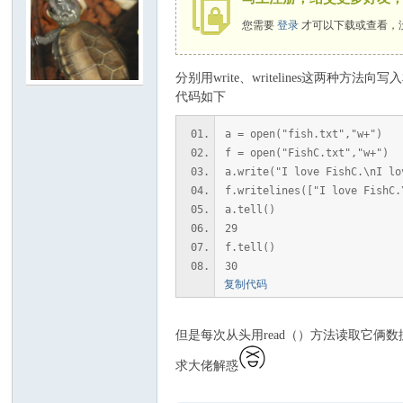
您需要
登录
才可以下载或查看，
C
分别用write、writelines这两种
代码如下
a = open("fish.txt","w+")
f = open("FishC.txt","w+")
a.write("I love FishC.\nI lo
f.writelines(["I love FishC.
a.tell()
29
论
f.tell()
30
复制代码
但是每次从头用read（）方法读取它俩
求大佬解惑