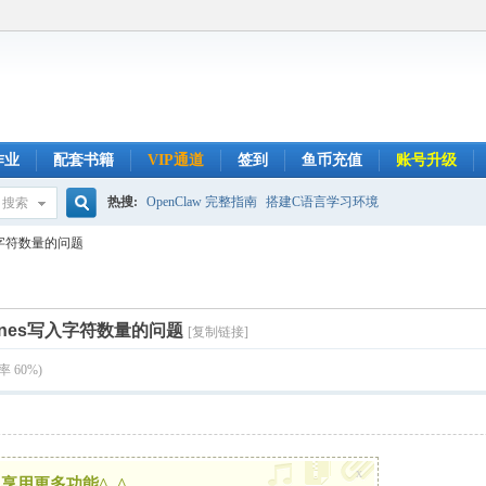
作业
配套书籍
VIP通道
签到
鱼币充值
账号升级
热搜:
OpenClaw 完整指南
搭建C语言学习环境
搜索
搜
s写入字符数量的问题
索
elines写入字符数量的问题
[复制链接]
 60%)
x
享用更多功能^_^