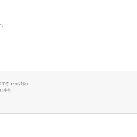
节）
）
14字符（\n占1位）
15字符