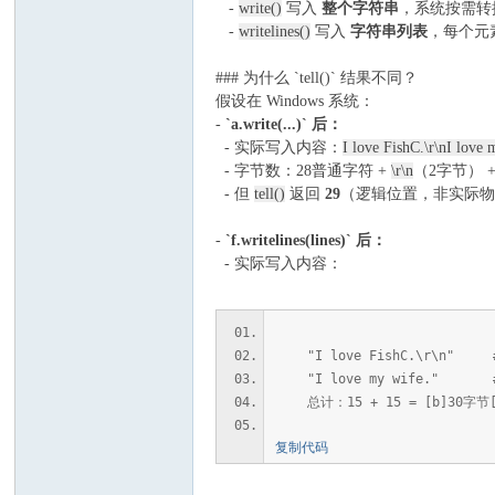
-
write()
写入
整个字符串
，系统按需转
-
writelines()
写入
字符串列表
，每个元
### 为什么 `tell()` 结果不同？
假设在 Windows 系统：
-
`a.write(...)` 后：
- 实际写入内容：
I love FishC.\r\nI love 
- 字节数：28普通字符 +
\r\n
（2字节） +
- 但
tell()
返回
29
（逻辑位置，非实际
-
`f.writelines(lines)` 后：
- 实际写入内容：
"I love FishC.\r\n" #
"I love my wife." #
总计：15 + 15 = [b]30字节[
复制代码