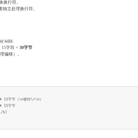
换换行符。
素独立处理换行符。
my wife.
 15字符 =
30字节
物理偏移）。
 15字节（\n被转\r\n）
 15字节
/b]