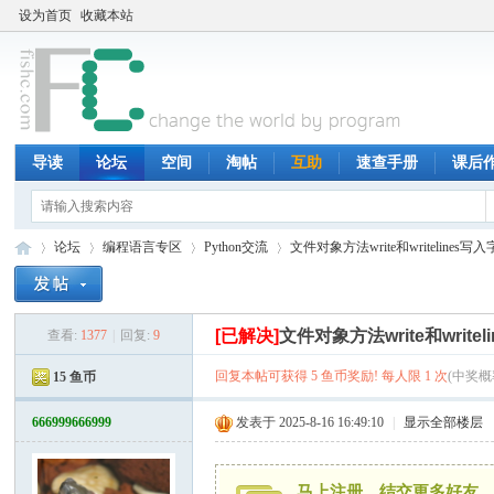
设为首页
收藏本站
导读
论坛
空间
淘帖
互助
速查手册
课后
论坛
编程语言专区
Python交流
文件对象方法write和writeline
[已解决]
文件对象方法write和writ
查看:
1377
|
回复:
9
鱼
»
›
›
›
回复本帖可获得 5 鱼币奖励! 每人限 1 次
(中奖概率
15 鱼币
666999666999
发表于 2025-8-16 16:49:10
|
显示全部楼层
马上注册，结交更多好友，