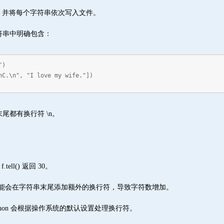
符串列表，并将每个字符串依次写入文件。
符串中明确包含：
")
hC.\n", "I love my wife."])
尾都有换行符 \n。
tell() 返回 30。
串时，可能会在字符串末尾添加额外的换行符，导致字符数增加。
Python 会根据操作系统的默认设置处理换行符。