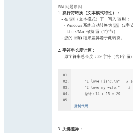
### 问题原因：
1.
换行符转换（文本模式特性）：
- 在
w+
（文本模式）下，写入
\n
时：
- Windows 系统自动转换为
\r\n
（2字
- Linux/Mac 保持
\n
（1字节）
- 您的
tell()
结果差异源于此转换。
2.
字符串长度计算：
- 原字符串总长度：29 字符（含1个
\n
"I love FishC.\n" # 
"I love my wife." # 
总计：14 + 15 = 29
复制代码
3.
关键差异：