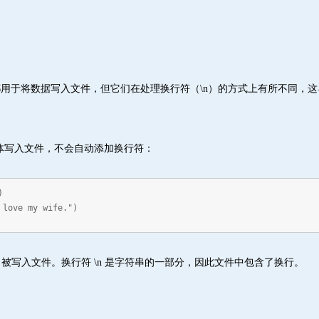
writelines() 都用于将数据写入文件，但它们在处理换行符（\n）的方式上
个整体写入文件，不会自动添加换行符：
)
 love my wife.")
ve my wife." 被写入文件。换行符 \n 是字符串的一部分，因此文件中包含了换行。