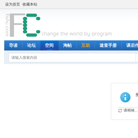
设为首页
收藏本站
导读
论坛
空间
淘帖
互助
速查手册
课后
请稍候...