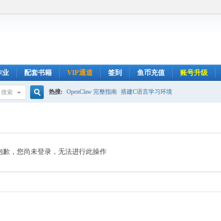
作业
配套书籍
VIP通道
签到
鱼币充值
账号升级
热搜:
OpenClaw 完整指南
搭建C语言学习环境
搜索
搜
索
抱歉，您尚未登录，无法进行此操作