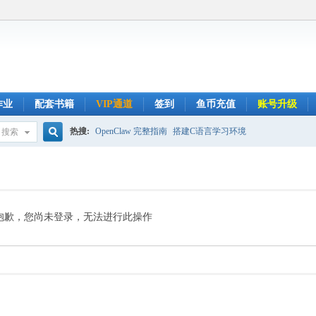
作业
配套书籍
VIP通道
签到
鱼币充值
账号升级
热搜:
OpenClaw 完整指南
搭建C语言学习环境
搜索
搜
索
抱歉，您尚未登录，无法进行此操作