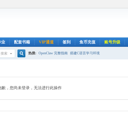
作业
配套书籍
VIP通道
签到
鱼币充值
账号升级
热搜:
OpenClaw 完整指南
搭建C语言学习环境
搜索
搜
索
抱歉，您尚未登录，无法进行此操作