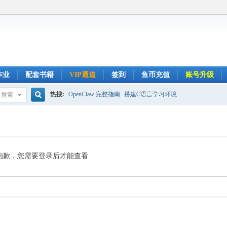
作业
配套书籍
VIP通道
签到
鱼币充值
账号升级
热搜:
OpenClaw 完整指南
搭建C语言学习环境
搜索
搜
索
抱歉，您需要登录后才能查看