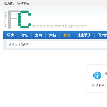
设为首页
收藏本站
导读
论坛
空间
淘帖
互助
速查手册
课后
请稍候...