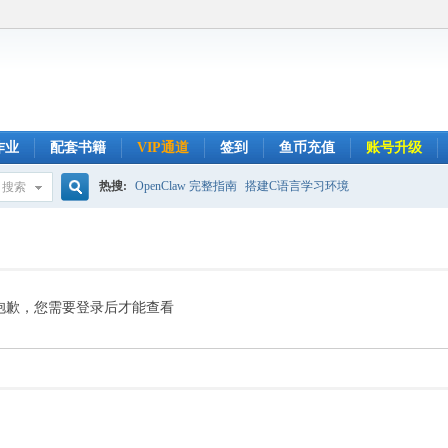
作业
配套书籍
VIP通道
签到
鱼币充值
账号升级
热搜:
OpenClaw 完整指南
搭建C语言学习环境
搜索
搜
索
抱歉，您需要登录后才能查看