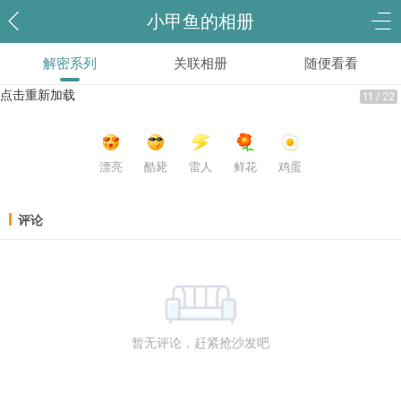
小甲鱼的相册
解密系列
关联相册
随便看看
点击重新加载
11 / 22
漂亮
酷毙
雷人
鲜花
鸡蛋
评论
暂无评论，赶紧抢沙发吧