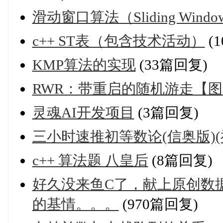
滑动窗口算法（Sliding Window 
c++ ST表（包含技术活动）
(
KMP算法的实现
(33篇回复)
RWR：带重启的随机游走【
灵魂AI开发项目
(3篇回复)
三小时速推初等数论(信奥版)(
c++ 算法题 八皇后
(8篇回复)
好久没来鱼C了，献上原创数
的基情。。。
(970篇回复)