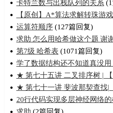
卡特兰数与出栈队列的关系
(
【原创】A*算法求解转珠游戏M
运算符顺序
(127篇回复)
求助 怎么用哈希做这个题 谢
第7级 哈希表
(1071篇回复)
学了数据结构还不知道真没用
★ 第七十五讲 二叉排序树 | 
★ 第七十一讲 斐波那契查找
20行代码实现多层神经网络
求助
(2篇回复)