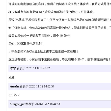
可以问问电商旗舰店的客服，你所在的城市有没有线下体验店，联系方式是什
极少数城市当地有类似 DIY 发烧友俱乐部之类的地方，可供体验。
虽说“电脑城”已经消失很久了，但至今还有一些高端产品的体验店活得还挺好
专门订制大机、分体水冷散热和高端外设的地方，能拿到很多款不同的键盘，
最后如果你想一把键盘直接到位，用个 40-50 年。
无他，HHKB 静电容系列！
小甲鱼老师和鱼C论坛上吹水阁不二版主都一直在用！
反正没有赞助，小师妹就不透露价格啦，毕竟能用个 20 年，基本也就还好啦！
昨非
发表于 2020-11-8 10:40:42
沙发
Aust!n
发表于 2020-11-12 14:02:57
{:5_95:}
Sungne_jer
发表于 2020-11-12 18:44:53