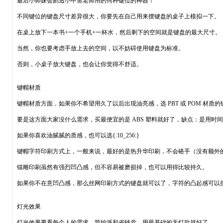
最后小师妹会剧透小甲鱼老师用的何种键位的神器！
不同键位的键盘尺寸差异很大，你要先在自己用来摆键盘的桌子上模拟一下。
在桌上放下一本书+一个手机+一杯水，然后剩下的空间就是键盘的最大尺寸。
当然，你也要考虑手放上去的空间，以不妨碍使用键盘为标准。
否则，小桌子放大键盘，也会让你觉得不舒适。
键帽材质
键帽材质方面，如果你不希望用久了以后出现油亮感，选 PBT 或 POM 材质
要是这方面大家没什么需求，买最便宜的是 ABS 塑料就好了，缺点：是用时
如果你喜欢油腻腻的质感，也可以选{:10_256:}
键帽字符印刷方式上，一般来说，最好的是热升华印刷，不会硌手（没有额外
镭雕印刷虽然有强烈凹凸感，但不容易被磨损掉，也可以用得比较持久。
如果你不在意凹凸感，那么丝网印刷方式的键盘就可以了，字符的凸起感可以
灯光效果
灯光效果要看每个人的需求，简约派和省钱党，用最基础的无灯款就好了。