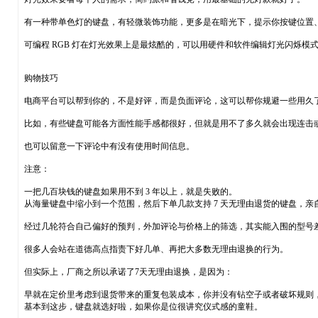
有一种带单色灯的键盘，有轻微装饰功能，更多是在暗光下，提示你按键位置
可编程 RGB 灯在灯光效果上是最炫酷的，可以用硬件和软件编辑灯光闪烁模
购物技巧
电商平台可以帮到你的，不是好评，而是负面评论，这可以帮你规避一些用久
比如，有些键盘可能各方面性能手感都很好，但就是用不了多久就会出现连击
也可以留意一下评论中有没有使用时间信息。
注意：
一把几百块钱的键盘如果用不到 3 年以上，就是失败的。
从海量键盘中缩小到一个范围，然后下单几款支持 7 天无理由退货的键盘，亲
经过几轮符合自己偏好的预判，外加评论与价格上的筛选，其实能入围的型号差不
很多人会站在道德高点指责下好几单、再把大多数无理由退换的行为。
但实际上，厂商之所以承诺了7天无理由退换，是因为：
早就在定价里考虑到退货带来的重复包装成本，你并没有钻空子或者破坏规则
基本到这步，键盘就选好啦，如果你是位很讲究仪式感的童鞋。