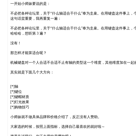
一开始小师妹要说的是：
不必把各种论坛里，关于“什么轴适合干什么”奉为圭臬。在用键盘这件事上，
这句话蛮重要，我再重复一遍：
不必把各种论坛里，关于“什么轴适合干什么”奉为圭臬。在用键盘这件事上，
哈哈哈，想听第 3 遍？
没有！
那怎样才能算适合呢？
机械键盘对一个人合适不合适不止有轴的类型这一个维度，其他维度加在一起
其实就是下面几个大方向：
[*]轴
[*]键位
[*]键帽材质
[*]灯光效果
[*]购物技巧
小师妹就不做具体品牌和价格介绍了，反正没有人赞助。
大家选的时候，按照上面指标，选择自己最喜欢的就好啦～