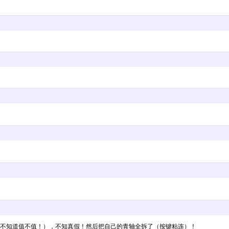
盘了！不知道值不值！），不知真假！然后把自己的青轴全拆了（按键粘连）！