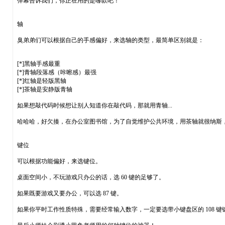
弹幕告诉我们，你正在用的是哪款吧！
轴
臭弟弟们可以根据自己的手感偏好，来选轴的类型，最简单区别就是：
[*]黑轴手感最重
[*]青轴段落感（咔嚓感）最强
[*]红轴是轻版黑轴
[*]茶轴是安静版青轴
如果想敲代码时候想让别人知道你在敲代码，那就用青轴...
哈哈哈，好欠揍，在办公室图书馆，为了自觉维护公共环境，用茶轴就很纳斯
键位
可以根据功能偏好，来选键位。
桌面空间小，不玩游戏只办公的话，选 60 键的足够了。
如果既要游戏又要办公，可以选 87 键。
如果你平时工作性质特殊，需要经常输入数字，一定要选带小键盘区的 108 键