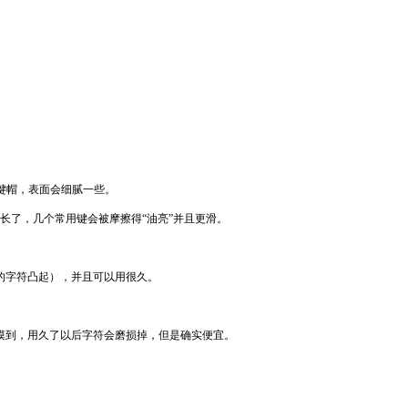
的键帽，表面会细腻一些。
间长了，几个常用键会被摩擦得“油亮”并且更滑。
的字符凸起），并且可以用很久。
摸到，用久了以后字符会磨损掉，但是确实便宜。