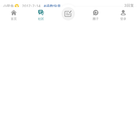
3回复
小甲鱼
2017-7-14
#函数快查
图
· fgetc -- 从文件中读取一个字符
首页
社区
圈子
登录
2回复
小甲鱼
2017-7-15
#函数快查
图
· getc -- 从文件中读取一个字符
主题筛选
3回复
收藏
小甲鱼
2017-7-15
#函数快查
图
· fputc -- 将一个字符写入到文件中
类型:
全部
投票
商品
悬赏
活动
辩论
3回复
小甲鱼
2017-7-15
#函数快查
筛选:
最新
热门
精华
图
· putc -- 将一个字符写入到文件中
2回复
小甲鱼
2017-7-15
#函数快查
排序:
发帖时间
回复/查看
查看
图
· fputs -- 将一个字符串写入到文件中
时间:
全部时间
一天
两天
一周
一个月
6回复
小甲鱼
2017-7-15
#函数快查
三个月
图
· fprintf -- 格式化输出到文件
分类:
课后作业
扩展阅读
阶段考核
函数快查