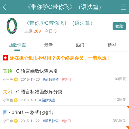
《带你学C带你飞》（语法篇）
《带你学C带你飞》（语法篇）
收藏
主题
269
今日
3
函数快查
最新
热门
精华
还在担心鱼币不够用？买个终身会员，一劳永逸！
置顶
· C 语言函数快查索引
93回复
小甲鱼
2015-11-20
#函数快查
#热门
关闭
· C 语言标准函数库分类
13回复
小甲鱼
2016-4-1
#函数快查
图
· printf -- 格式化输出
285回复
小甲鱼
2015-11-22
#函数快查
#热门