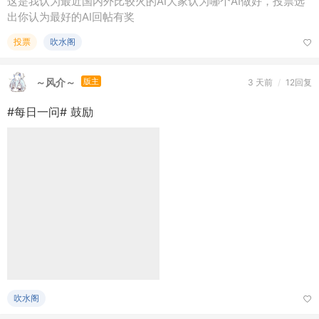
这是我认为最近国内外比较火的AI大家认为哪个AI做好，投票选
出你认为最好的AI回帖有奖
投票
吹水阁
～风介～
版主
3 天前
/
12回复
#每日一问# 鼓励
吹水阁
魔女库伊拉
VIP至尊会员
4 天前
/
5回复