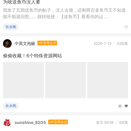
吹水阁
sunshine_8205
VIP至尊会员
前天 09:56
/
3回复
【蚂蚁庄园小课堂】世界上最大的珊瑚礁群是？
今日问题： 世界上最大的珊瑚礁群是？备选答案： A. 红海珊瑚
礁 B. 大堡礁正确答案：**** 本内容被作者 ...
吹水阁
～风介～
版主
前天 12:53
/
10回复
#每日一问# “礼貌”和“真诚”