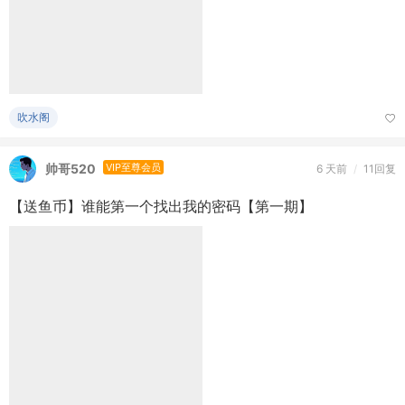
悬赏
吹水阁
时光不老
VIP至尊会员
3 天前
/
2回复
每日谜题 | 豪华的邮轮
【谜题】一艘豪华邮轮从东十二区（国际日期变更线西侧）出
发，于当地时间8月4日（周二）上午 8:00 起航，全速向东穿越
国际 ...
吹水阁