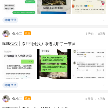
唧唧歪歪
鱼小二
版主
5 天前
/
8回复
唧唧歪歪 | 撒旦到处找关系进去听了一节课
唧唧歪歪
鱼小二
版主
5 天前
/
4回复
唧唧歪歪 | 描述一个你讨厌的人的优点