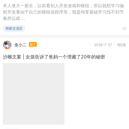
唧唧歪歪
～风介～
版主
7 天前
/
9回复
#每日一问# 更新