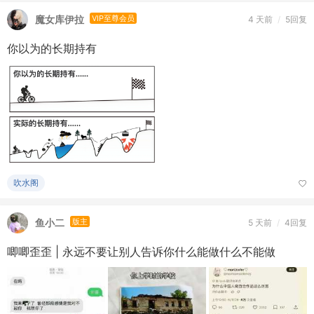
你以为的长期持有
吹水阁
鱼小二
版主
5 天前
/
4回复
唧唧歪歪 | 永远不要让别人告诉你什么能做什么不能做