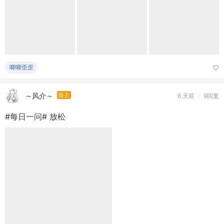
吹水阁
小甲鱼
管理员
2026-7-18
/
74回复
AI 开始自己设计芯片了，而且画出来的东西人类根本看不
懂？