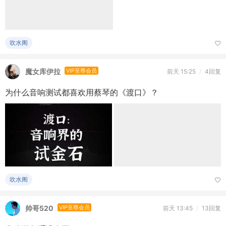
吹水阁
帅哥520
VIP至尊会员
前天 13:45
/
13回复
为啥送鱼币没人要
我发了五期送鱼币的帖子，没人去领，还剩两百多鱼币又不知道
能不能退回愁…… 跳转链接：【送鱼币】看看你的运 ...
吹水阁
中英文泡椒
VIP至尊会员
2026-7-15
/
42回复
偷偷收藏！6个特殊资源网站