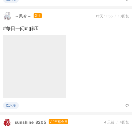
#每日一问# 解压
吹水阁
sunshine_8205
VIP至尊会员
4 天前
/
4回复
【蚂蚁庄园小课堂】茶叶有保质期吗？
今日问题： 茶叶有保质期吗？备选答案： A. 有保质期 B. 根本没