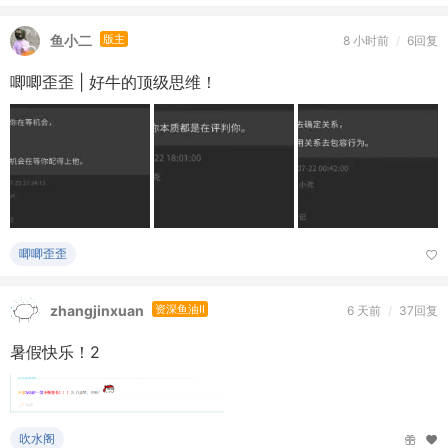
鱼小二
版主
8 小时前
/
6回复
唧唧歪歪 | 好牛的顶级思维！
唧唧歪歪
zhangjinxuan
资深鱼油II
6 天前
/
37回复
暑假快乐！2
吹水阁