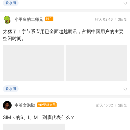
吹水阁
中英文泡椒
VIP至尊会员
前天 15:32
/
2回复
SIM卡的S、I、M，到底代表什么？
吹水阁
每日公基
VIP至尊会员
2026-7-30
/
4回复