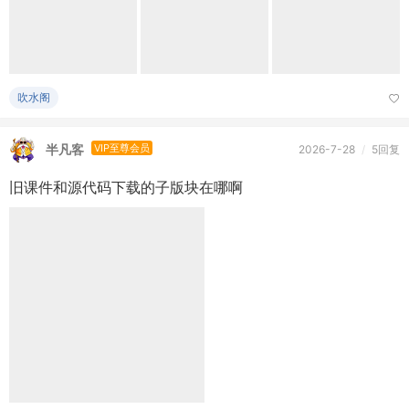
萌新交流区
鱼小二
版主
5 天前
/
7回复
沙雕文案 | 你说你恨我一辈子，那跟想我一辈子有什么区
别？