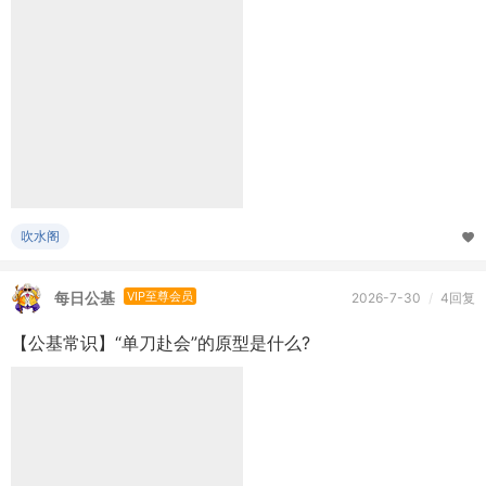
【公基常识】“单刀赴会”的原型是什么?
吹水阁
帅哥520
VIP至尊会员
6 天前
/
11回复
【送鱼币】谁能第一个找出我的密码【第一期】