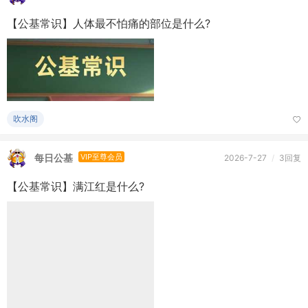
每日公基
VIP至尊会员
2026-7-27
/
3回复
【公基常识】满江红是什么?
吹水阁
魔女库伊拉
VIP至尊会员
前天 15:25
/
4回复
为什么音响测试都喜欢用蔡琴的《渡口》？