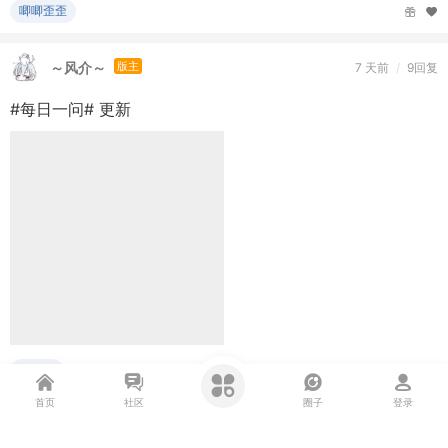
吹水阁
日出之前
VIP高级会员
2026-7-30
/
3回复
纳瓦尔：赚钱就是比谁更先找到自己
首页
社区
圈子
登录
吹水阁