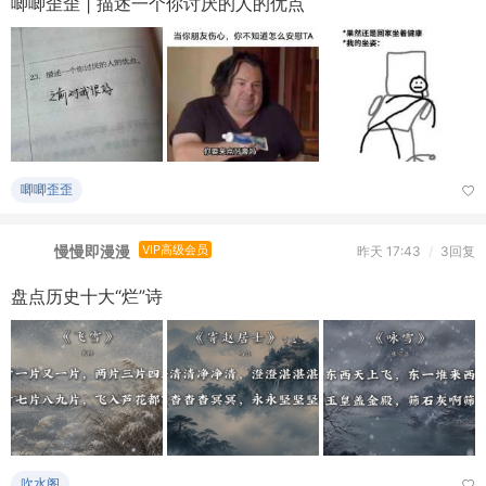
唧唧歪歪
慢慢即漫漫
VIP高级会员
昨天 17:43
/
3回复
盘点历史十大“烂”诗
吹水阁
～风介～
版主
昨天 11:55
/
13回复