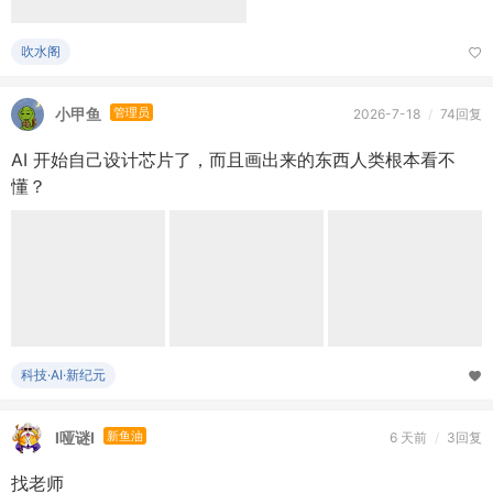
科技·AI·新纪元
I哑谜I
新鱼油
6 天前
/
3回复
找老师
本人准大一新生，以前看别人开发游戏和模组，所以就想学习编
程开发署由于自己的模组或程序等，我是纯零基础学习找不到节
奏所以就 ...
萌新交流区
鱼小二
版主
2026-7-27
/
9回复
沙雕文案 | 女孩告诉了爸妈一个埋藏了20年的秘密