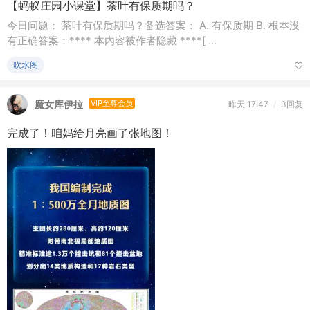
有正确答案：**** 本内容被作者隐藏 ****[ ...
吹水阁
魔女库伊拉
VIP至尊会员
昨天 17:47
/
3回复
完成了！咱妈给月亮画了张地图！