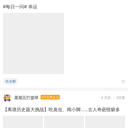
星期五打篮球
VIP至尊会员
4 天前
/
3回复
【离谱历史题大挑战】吃臭虫、闻小脚……古人奇葩怪癖多
吹水阁
半凡客
VIP至尊会员
2026-7-28
/
5回复
旧课件和源代码下载的子版块在哪啊