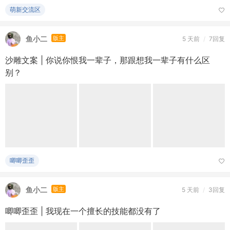
唧唧歪歪
鱼小二
版主
5 天前
/
3回复
唧唧歪歪 | 我现在一个擅长的技能都没有了
唧唧歪歪
～风介～
版主
6 天前
/
9回复
#每日一问# 放松