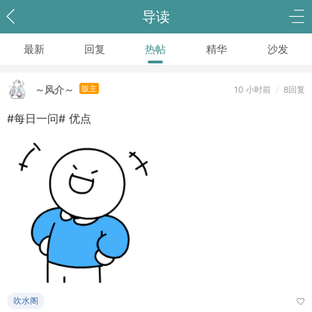
导读
最新
回复
热帖
精华
沙发
～风介～
版主
10 小时前
/
8回复
#每日一问# 优点
吹水阁