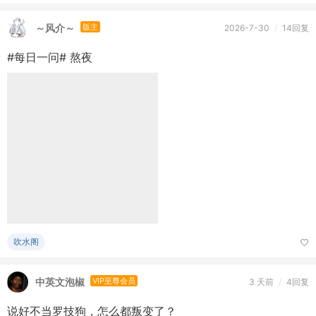
吹水阁
中英文泡椒
VIP至尊会员
3 天前
/
4回复
说好不当罗技狗，怎么都叛变了？
吹水阁
sunshine_8205
VIP至尊会员
2026-7-14
/
9回复
【蚂蚁庄园小课堂】《诗经》分为“风”“雅”“颂”三部分，其
中“风”是指什么？