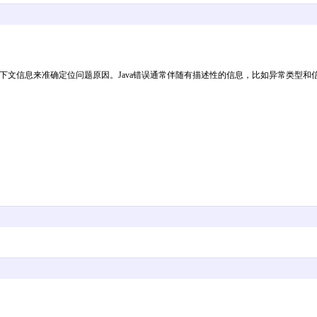
准确定位问题原因。Java错误通常伴随有描述性的信息，比如异常类型和信息（例如：NullPointe