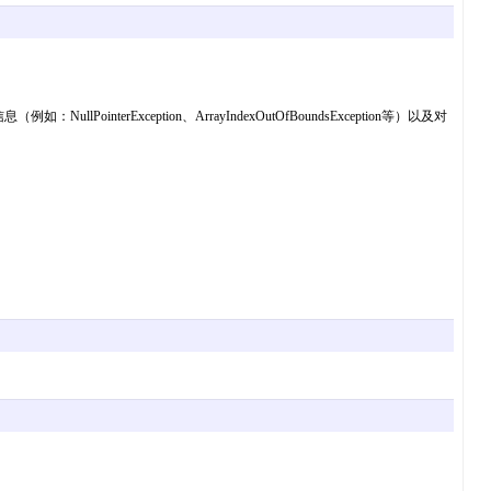
rException、ArrayIndexOutOfBoundsException等）以及对