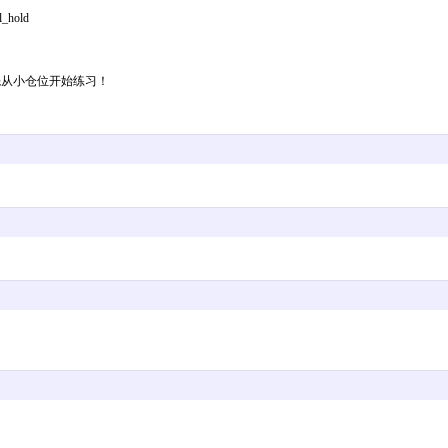
al_hold
先从小仓位开始练习！