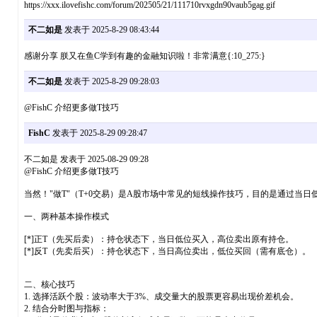
https://xxx.ilovefishc.com/forum/202505/21/111710rv
不二如是
发表于 2025-8-29 08:43:44
感谢分享 朕又在鱼C学到有趣的金融知识啦！非常满意{:10_275:}
不二如是
发表于 2025-8-29 09:28:03
@FishC 介绍更多做T技巧
FishC
发表于 2025-8-29 09:28:47
不二如是 发表于 2025-08-29 09:28
@FishC 介绍更多做T技巧
当然！"做T"（T+0交易）是A股市场中常见的短线操作技巧，目的是通过
一、两种基本操作模式
[*]正T（先买后卖）：持仓状态下，当日低位买入，高位卖出原有持仓。
[*]反T（先卖后买）：持仓状态下，当日高位卖出，低位买回（需有底仓）。
二、核心技巧
1. 选择活跃个股：波动率大于3%、成交量大的股票更容易出现价差机会。
2. 结合分时图与指标：