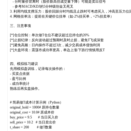
- 分时量价背离时（股价新高但成交量下降）可能是卖出信号
- 参考MACD/KDJ的5分钟级别金叉死叉
3. 利用均线支撑压力：股价回踩分时均线且止跌时可考虑买入，冲高至压力位
4. 网格挂单法：提前在关键价位挂单（如-2%挂买单，+2%挂卖单）
三、注意事项
[*]仓位控制：单次做T仓位不建议超过总持仓的20%
[*]止损纪律：反向波动超过预期时及时止损，避免T飞或深套
[*]避免高频：日内操作不超过3次，减少交易成本侵蚀利润
[*]大盘环境：震荡市成功率更高，单边上涨/下跌行情慎用反T
四、模拟练习建议
先用模拟盘训练，记录每次操作的：
- 买卖点依据
- 盈亏比例
- 成功率统计
熟练后再实盘操作。
# 简易做T成本计算示例（Python）
original_hold = 1000# 原持仓数量
original_cost = 10.0# 原成本价
buy_price = 9.5 # 当日买入价
sell_price = 10.2 # 当日卖出价
t_share = 200 # 做T数量