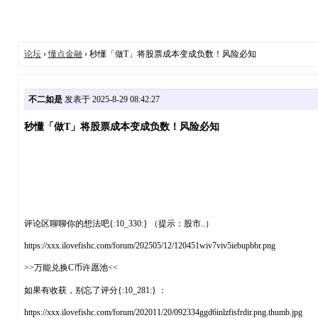
论坛
›
懂点金融
› 秒懂「做T」将股票成本变成负数！风险必知
不二如是
发表于 2025-8-29 08:42:27
秒懂「做T」将股票成本变成负数！风险必知
评论区聊聊你的想法吧{:10_330:} （提示：股市..）
https://xxx.ilovefishc.com/forum/202505/12/120451wiv7viv5iebupbbr.png
>>万能兑换C币许愿池<<
如果有收获，别忘了评分{:10_281:} ：
https://xxx.ilovefishc.com/forum/202011/20/092334ggd6inlzfisfrdir.png.thumb.jpg