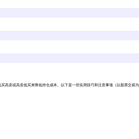
xgdn90vaub5gag.gif
当日低买高卖或高卖低买来降低持仓成本。以下是一些实用技巧和注意事项（以股票交易