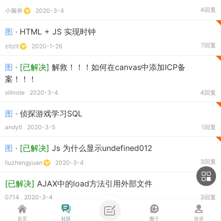
4回复
小脑斧
2020-3-4
图
· HTML + JS 实现时钟
7回复
zltzlt
2020-1-26
图
·
[已解决]
解救！！！如何在canvas中添加ICP备
案！！！
xillnote
2020-3-4
4回复
图
· 侦探游戏学习SQL
andytl
2020-3-5
1回复
图
·
[已解决]
Js 为什么显示undefined012
3回复
liuzhengyuan
2020-3-4
[已解决]
AJAX中的load方法引用外部文件
0714
2020-3-4
3回复
悬赏
·
[已解决]
无法下载XAMPP,求资源链接
- 已解决
首页
社区
圈子
登录