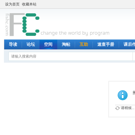
设为首页
收藏本站
导读
论坛
空间
淘帖
互助
速查手册
课后
请稍候...