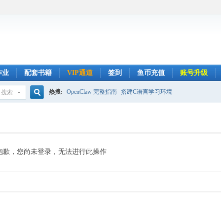
作业
配套书籍
VIP通道
签到
鱼币充值
账号升级
热搜:
OpenClaw 完整指南
搭建C语言学习环境
搜索
搜
索
抱歉，您尚未登录，无法进行此操作