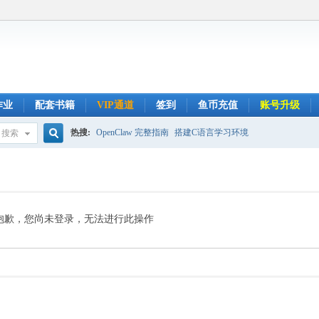
作业
配套书籍
VIP通道
签到
鱼币充值
账号升级
热搜:
OpenClaw 完整指南
搭建C语言学习环境
搜索
搜
索
抱歉，您尚未登录，无法进行此操作