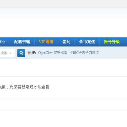
作业
配套书籍
VIP通道
签到
鱼币充值
账号升级
热搜:
OpenClaw 完整指南
搭建C语言学习环境
搜索
搜
索
抱歉，您需要登录后才能查看