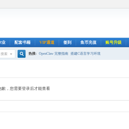
作业
配套书籍
VIP通道
签到
鱼币充值
账号升级
热搜:
OpenClaw 完整指南
搭建C语言学习环境
搜索
搜
索
抱歉，您需要登录后才能查看