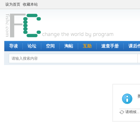
设为首页
收藏本站
导读
论坛
空间
淘帖
互助
速查手册
课后
请稍候...