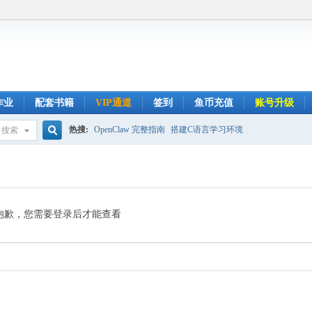
作业
配套书籍
VIP通道
签到
鱼币充值
账号升级
热搜:
OpenClaw 完整指南
搭建C语言学习环境
搜索
搜
索
抱歉，您需要登录后才能查看