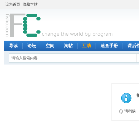
设为首页
收藏本站
导读
论坛
空间
淘帖
互助
速查手册
课后
请稍候...