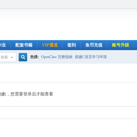
作业
配套书籍
VIP通道
签到
鱼币充值
账号升级
热搜:
OpenClaw 完整指南
搭建C语言学习环境
搜索
搜
索
抱歉，您需要登录后才能查看