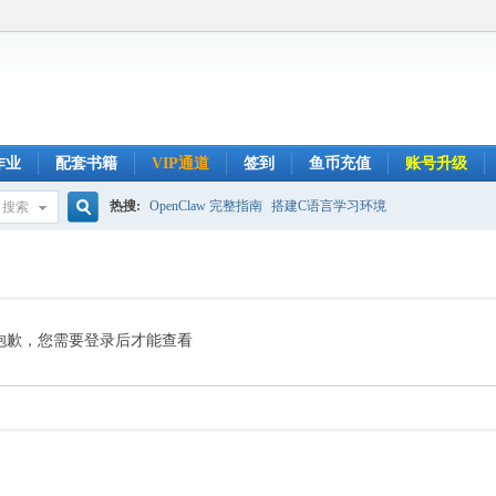
作业
配套书籍
VIP通道
签到
鱼币充值
账号升级
热搜:
OpenClaw 完整指南
搭建C语言学习环境
搜索
搜
索
抱歉，您需要登录后才能查看