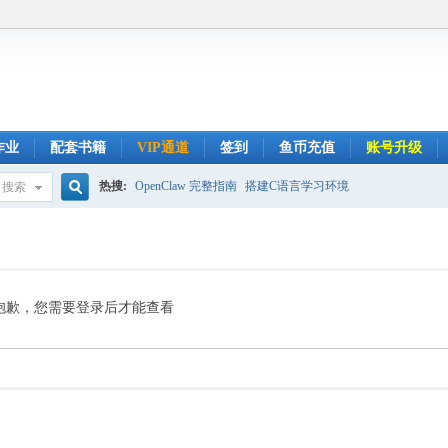
作业
配套书籍
VIP通道
签到
鱼币充值
账号升级
热搜:
OpenClaw 完整指南
搭建C语言学习环境
搜索
搜
索
抱歉，您需要登录后才能查看