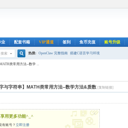
作业
配套书籍
VIP通道
签到
鱼币充值
账号升级
热搜:
OpenClaw 完整指南
搭建C语言学习环境
搜索
搜
TH类常用方法--数学 ...
索
数字与字符串】MATH类常用方法--数学方法&质数
[复制链接]
x
享用更多功能^_^
没有账号？
立即注册