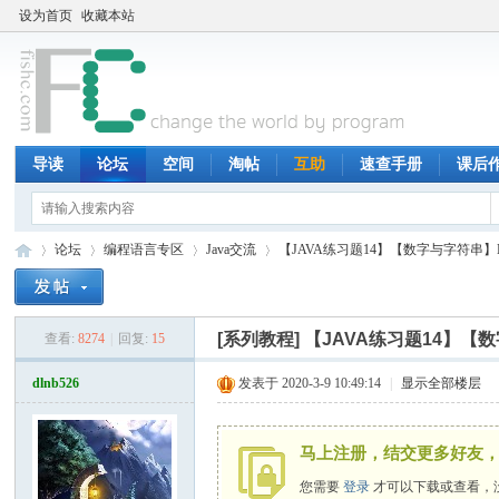
设为首页
收藏本站
导读
论坛
空间
淘帖
互助
速查手册
课后
论坛
编程语言专区
Java交流
【JAVA练习题14】【数字与字符串】MA
[系列教程]
【JAVA练习题14】【
查看:
8274
|
回复:
15
鱼
»
›
›
›
dlnb526
发表于 2020-3-9 10:49:14
|
显示全部楼层
马上注册，结交更多好友，
您需要
登录
才可以下载或查看，