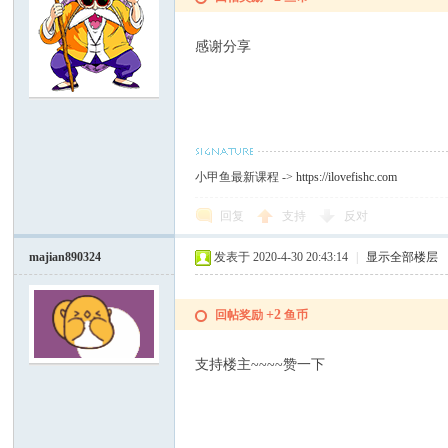
感谢分享
小甲鱼最新课程 ->
https://ilovefishc.com
回复
支持
反对
majian890324
发表于 2020-4-30 20:43:14
|
显示全部楼层
+2
回帖奖励
鱼币
支持楼主~~~~赞一下