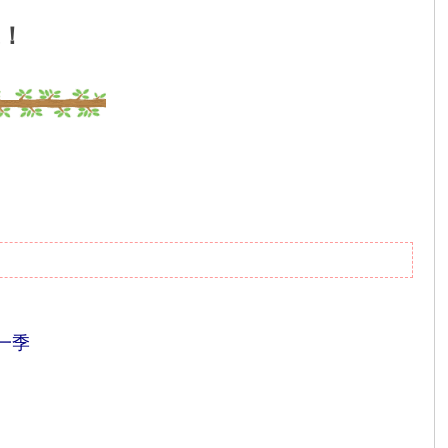
哦！
一季