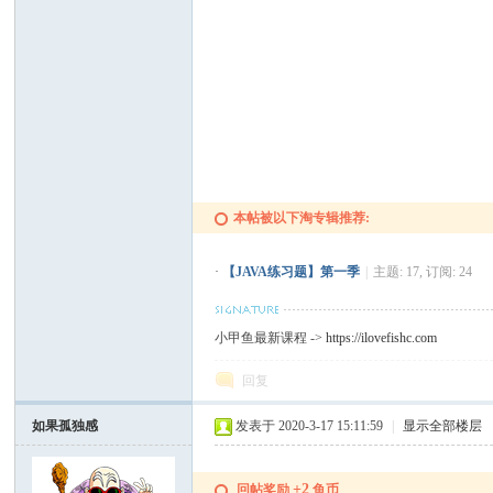
本帖被以下淘专辑推荐:
·
【JAVA练习题】第一季
|
主题: 17, 订阅: 24
小甲鱼最新课程 ->
https://ilovefishc.com
回复
如果孤独感
发表于 2020-3-17 15:11:59
|
显示全部楼层
+2
回帖奖励
鱼币