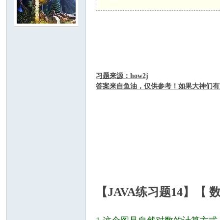
C
习题来源：how2j
答案来自鱼油，仅供参考！如果大神们有
论
【JAVA练习题14】【