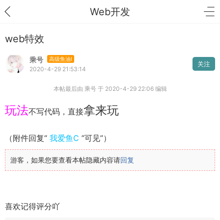
Web开发
web特效
乘号
高级鱼油I
关注
2020-4-29 21:53:14
本帖最后由 乘号 于 2020-4-29 22:06 编辑
玩法
拿来玩
不写代码，直接
（附件回复“
我爱鱼C
”可见”）
游客，如果您要查看本帖隐藏内容请
回复
喜欢记得评分吖