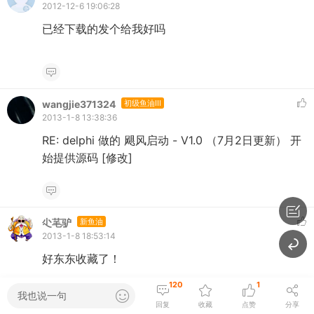
2012-12-6 19:06:28
已经下载的发个给我好吗
wangjie371324
初级鱼油III
2013-1-8 13:38:36
RE: delphi 做的 飓风启动 - V1.0 （7月2日更新） 开
始提供源码 [修改]
尐芼驴
新鱼油
2013-1-8 18:53:14
好东东收藏了！
120
1
我也说一句
回复
收藏
点赞
分享