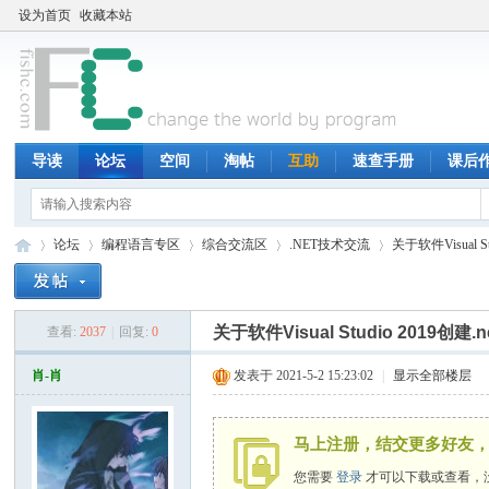
设为首页
收藏本站
导读
论坛
空间
淘帖
互助
速查手册
课后
论坛
编程语言专区
综合交流区
.NET技术交流
关于软件Visual S
关于软件Visual Studio 2019
查看:
2037
|
回复:
0
鱼
»
›
›
›
›
肖-肖
发表于 2021-5-2 15:23:02
|
显示全部楼层
马上注册，结交更多好友，
您需要
登录
才可以下载或查看，