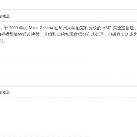
部楼层
析引擎，于 2009 年由 Matei Zaharia 在加州大学伯克利分校的 A
ce 编程模型能够通过映射、分组和归约实现数据分布式处理，但磁盘 I/O 
习。
部楼层