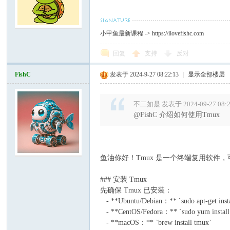
C
小甲鱼最新课程 ->
https://ilovefishc.com
回复
支持
反对
FishC
发表于 2024-9-27 08:22:13
|
显示全部楼层
不二如是 发表于 2024-09-27 08:
@FishC 介绍如何使用Tmux
论
鱼油你好！Tmux 是一个终端复用软
### 安装 Tmux
先确保 Tmux 已安装：
- **Ubuntu/Debian：** `sudo apt-get insta
- **CentOS/Fedora：** `sudo yum install
- **macOS：** `brew install tmux`