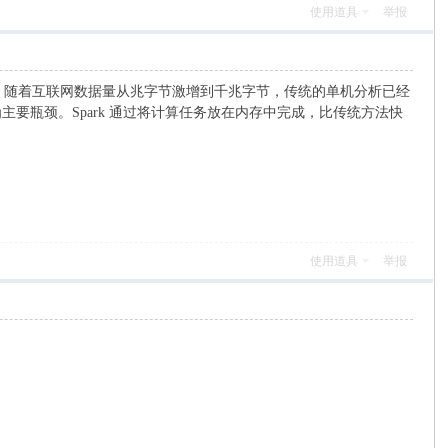
使用道具
举报
MP 实验室创建。随着互联网数据量从兆字节激增到千兆字节，传统的单机分析已经
成为主要瓶颈。Spark 通过将计算任务放在内存中完成，比传统方法快
使用道具
举报