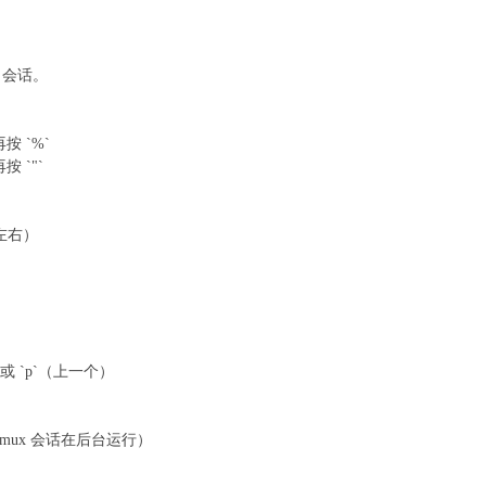
x 会话。
再按 `%`
按 `"`
下左右）
）或 `p`（上一个）
 Tmux 会话在后台运行）