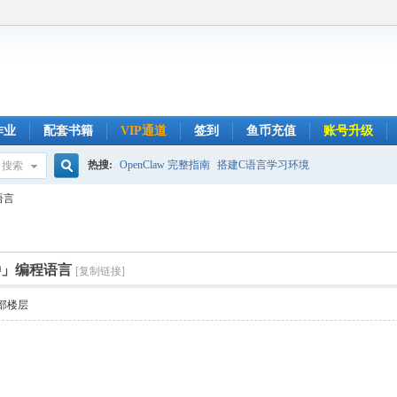
作业
配套书籍
VIP通道
签到
鱼币充值
账号升级
热搜:
OpenClaw 完整指南
搭建C语言学习环境
搜索
搜
语言
索
种」编程语言
[复制链接]
部楼层