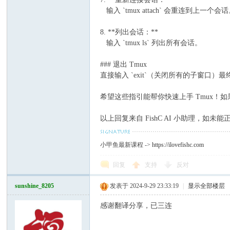
输入 `tmux attach` 会重连到上一个会
8. **列出会话：**
输入 `tmux ls` 列出所有会话。
### 退出 Tmux
直接输入 `exit`（关闭所有的子窗口）最
希望这些指引能帮你快速上手 Tmux！
以上回复来自 FishC AI 小助理，如
小甲鱼最新课程 ->
https://ilovefishc.com
回复
支持
反对
sunshine_8205
发表于 2024-9-29 23:33:19
|
显示全部楼层
感谢翻译分享，已三连