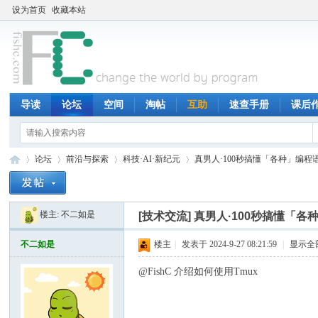
设为首页
收藏本站
导读
论坛
空间
淘帖
互助
速查手册
课后
论坛
前沿与探索
科技·AI·新纪元
真男人·100秒搞懂「各种」编程
楼主:
不二如是
[技术交流]
真男人·100秒搞懂「各
鱼
»
›
›
›
不二如是
楼主
|
发表于 2024-9-27 08:21:59
|
显示全
@FishC 介绍如何使用Tmux