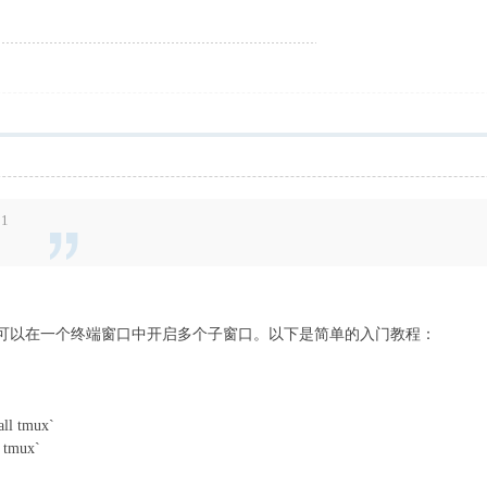
21
件，可以在一个终端窗口中开启多个子窗口。以下是简单的入门教程：
ll tmux`
 tmux`