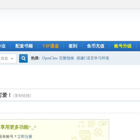
作业
配套书籍
VIP通道
签到
鱼币充值
账号升级
热搜:
OpenClaw 完整指南
搭建C语言学习环境
搜索
搜
索
可爱！
[复制链接]
x
享用更多功能^_^
没有账号？
立即注册