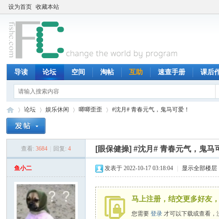
设为首页
收藏本站
导读
论坛
空间
淘帖
互助
速查手册
课后
论坛
娱乐休闲
唧唧歪歪
#沈月# 青春元气，鬼马可爱！
[眼保健操]
#沈月# 青春元气，鬼马
查看:
3684
|
回复:
4
鱼
»
›
›
›
鱼小二
发表于 2022-10-17 03:18:04
|
显示全部楼层
马上注册，结交更多好友，
您需要
登录
才可以下载或查看，