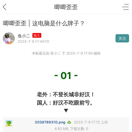
唧唧歪歪
唧唧歪歪 | 这电脑是什么牌子？
鱼小二
版主
关注
2023-7-8 17:49:10
本帖最后由 鱼小二 于 2023-7-8 17:56 编辑
- 01 -
老外：不登长城非好汉！
国人：好汉不吃眼前亏。
▼
2038789310.png
2023-7-8 17:12 上传
4.62 MB, 下载次数: 0