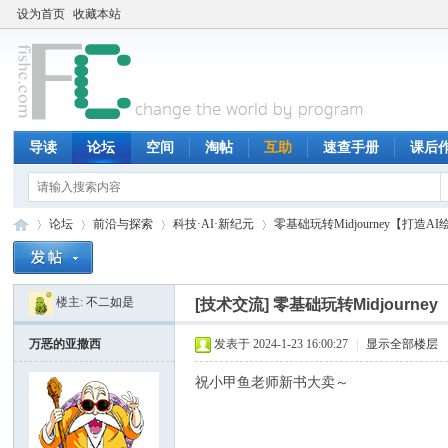
设为首页
收藏本站
导读
论坛
空间
淘帖
互助
速查手册
课后
论坛
前沿与探索
科技·AI·新纪元
零基础玩转Midjourney【打造A
楼主:
不二如是
[技术交流]
零基础玩转Midjour
鱼
»
›
›
›
万恶的亚撒西
发表于 2024-1-23 16:00:27
|
显示全部楼层
祝小甲鱼老师新书大卖～