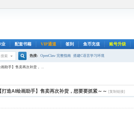
作业
配套书籍
VIP通道
签到
鱼币充值
账号升级
热搜:
OpenClaw 完整指南
搭建C语言学习环境
搜索
搜
I绘画助手】售卖再次补货， ...
索
ney【打造AI绘画助手】售卖再次补货，想要要抓紧～～
[复制链接]