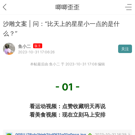
唧唧歪歪
沙雕文案 | 问：“比天上的星星小一点的是什
么？”
鱼小二
版主
关注
2023-10-31 17:06:26
本帖最后由 鱼小二 于 2023-10-31 17:08 编辑
- 01 -
看运动视频：点赞收藏明天再说
看美食视频：现在立刻马上安排
005UJ76vly1hjeh2tvl0lj31o01o0qcq.jpg
2023-10-31 16:39 上