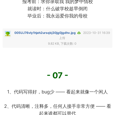
报考前：求你录取我 我的梦中情校
就读时：什么破学校趁早倒闭
毕业后：我永远爱你我的母校
005UJ76vly1hjeh2ursqbj30jg0jgdhv.jpg
2023-10-31 16:39
上传
9.82 KB, 下载次数: 0
- 07 -
1、代码写得好，bug少 —— 看起来就像一个闲人
2、代码清晰，注释多，任何人接手非常方便 —— 看
起来谁都可以替代