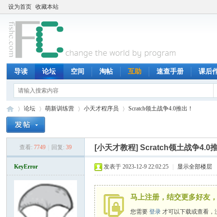
设为首页
收藏本站
导读
论坛
空间
淘帖
互助
速查手册
课后
论坛
萌新训练营
小天才程序员
Scratch领土战争4.0推出！
[小天才教程]
Scratch领土战争4.
查看:
7749
|
回复:
39
鱼
»
›
›
›
KeyError
发表于 2023-12-9 22:02:25
|
显示全部楼层
马上注册，结交更多好友，
您需要
登录
才可以下载或查看，