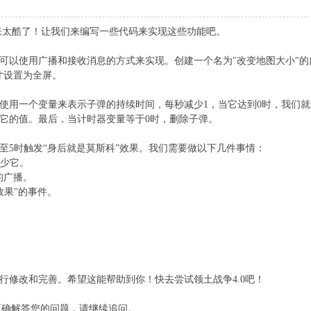
起来太酷了！让我们来编写一些代码来实现这些功能吧。
，我们可以使用广播和接收消息的方式来实现。创建一个名为"改变地图大小
寸设置为全屏。
使用一个变量来表示子弹的持续时间，每秒减少1，当它达到0时，我们
它的值。最后，当计时器变量等于0时，删除子弹。
至5时触发“身后就是莫斯科”效果。我们需要做以下几件事情：
减少它。
的广播。
效果"的事件。
。
行修改和完善。希望这能帮助到你！快去尝试领土战争4.0吧！
未能正确解答您的问题，请继续追问。