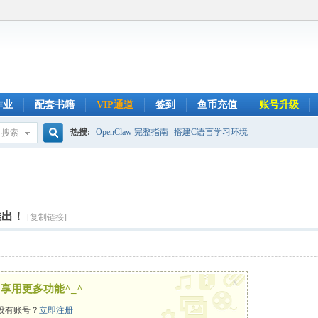
作业
配套书籍
VIP通道
签到
鱼币充值
账号升级
热搜:
OpenClaw 完整指南
搭建C语言学习环境
搜索
搜
索
0推出！
[复制链接]
x
享用更多功能^_^
没有账号？
立即注册