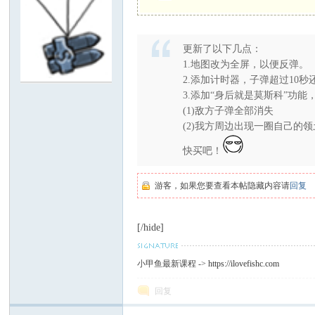
C
更新了以下几点：
1.地图改为全屏，以便反弹。
2.添加计时器，子弹超过10
3.添加“身后就是莫斯科”功
(1)敌方子弹全部消失
(2)我方周边出现一圈自己的领
快买吧！
论
游客，如果您要查看本帖隐藏内容请
回复
[/hide]
小甲鱼最新课程 ->
https://ilovefishc.com
回复