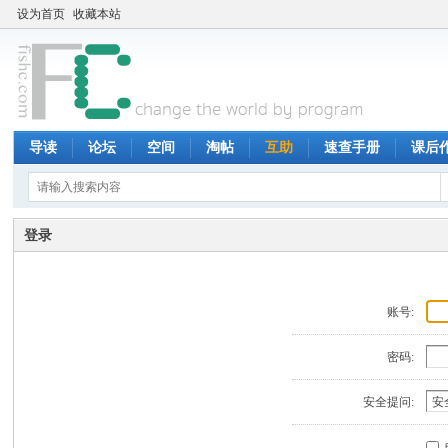
设为首页
收藏本站
导读
论坛
空间
淘帖
互助
速查手册
课后
登录
账号:
密码:
安全提问: