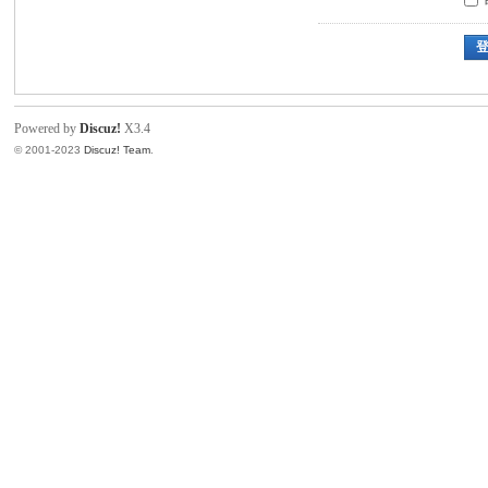
Powered by
Discuz!
X3.4
© 2001-2023
Discuz! Team
.