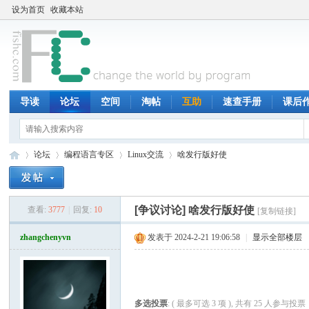
设为首页
收藏本站
导读
论坛
空间
淘帖
互助
速查手册
课后
论坛
编程语言专区
Linux交流
啥发行版好使
[争议讨论]
啥发行版好使
查看:
3777
|
回复:
10
[复制链接]
鱼
»
›
›
›
zhangchenyvn
发表于 2024-2-21 19:06:58
|
显示全部楼层
多选投票
: ( 最多可选 3 项 ), 共有 25 人参与投票