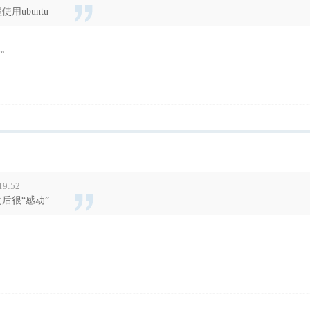
用ubuntu
”
19:52
之后很“感动”