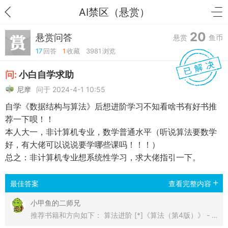
AI禁区（悬赏）
20
悬赏问答
悬赏
鱼币
17
回答
1
收藏
3981
浏览
问:
小白自学求助
尼摩
问于 2024-4-1 10:55
自学《数据结构与算法》后想进阶学习不知看啥书有好书推
荐一下呗！！
本人大一，非计算机专业，数学普通水平（听说算法要数学
好，有大佬可以说说要学哪些课吗！！！）
总之：非计算机专业想系统性学习，求大佬指引一下。
最佳答案
查看完整内容
小甲鱼的二师兄
推荐书籍和方向如下： 算法进阶 [*]《算法（第4版）》 - 实用性强，适合进阶。 [*]《算法导论》 - 理论全面，经典必读。 [*]《编程珠玑》 - 提升算法思维。 计算机基础 [*]《计算机系统要素》 - 入门计算机系统。 [*]《深入理解计算机系统（CSAPP）》 - 系统优化必读。 [*]《操作系统真象还原》 - 操作系统入门。 数学基础 [*]《离散数学及其应用》 - 图论、逻辑必备。 [*]《线性代数及其应用》 - 数 ...