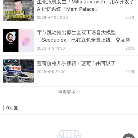
生化危机女主「Milla Jovovich」用AI开发了
AI记忆系统『Mem Palace』
2026-4-10 00:30
2回复
字节跳动推出原生全双工语音大模型
「Seeduplex」已在豆包全量上线，交互体
验的自然...
2026-4-9 19:30
2回复
蓝莓价格几乎腰斩！蓝莓自由可以了
2026-4-9 20:00
1回复
查看更多
0回复