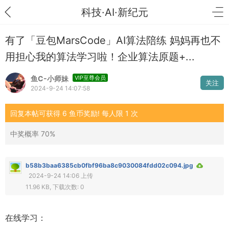
科技·AI·新纪元
有了「豆包MarsCode」AI算法陪练 妈妈再也不
用担心我的算法学习啦！企业算法原题+...
鱼C-小师妹
VIP至尊会员
关注
2024-9-24 14:07:58
回复本帖可获得 6 鱼币奖励! 每人限 1 次
中奖概率 70%
b58b3baa6385cb0fbf96ba8c9030084fdd02c094.jpg
2024-9-24 14:06 上传
11.96 KB, 下载次数: 0
在线学习：