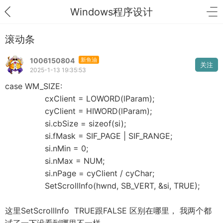
Windows程序设计
滚动条
1006150804
新鱼油
关注
2025-1-13 19:35:53
case WM_SIZE:
cxClient = LOWORD(lParam);
cyClient = HIWORD(lParam);
si.cbSize = sizeof(si);
si.fMask = SIF_PAGE | SIF_RANGE;
si.nMin = 0;
si.nMax = NUM;
si.nPage = cyClient / cyChar;
SetScrollInfo(hwnd, SB_VERT, &si, TRUE);
这里SetScrollInfo TRUE跟FALSE 区别在哪里， 我两个都