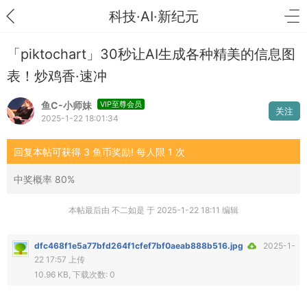
科技·AI·新纪元
「piktochart」30秒让AI生成各种精美的信息图
表！炒鸡香·速冲
鱼C-小师妹
VIP至尊会员
关注
2025-1-22 18:01:34
回复本帖可获得 3 鱼币奖励! 每人限 1 次
中奖概率 80%
本帖最后由 不二如是 于 2025-1-22 18:11 编辑
dfc468f1e5a77bfd264f1cfef7bf0aeab888b516.jpg
2025-1-
22 17:57 上传
10.96 KB, 下载次数: 0