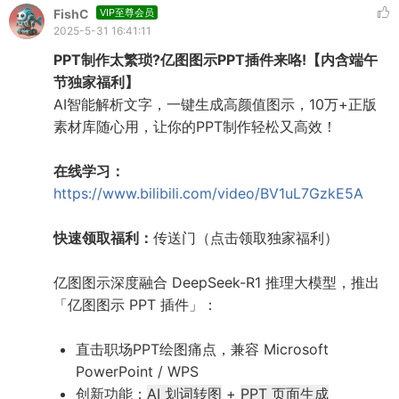
FishC
VIP至尊会员
2025-5-31 16:41:11
PPT制作太繁琐?亿图图示PPT插件来咯!【内含端午
节独家福利】
AI智能解析文字，一键生成高颜值图示，10万+正版
素材库随心用，让你的PPT制作轻松又高效！
在线学习：
https://www.bilibili.com/video/BV1uL7GzkE5A
快速领取福利：
传送门（点击领取独家福利）
亿图图示深度融合 DeepSeek-R1 推理大模型，推出
「亿图图示 PPT 插件」：
直击职场PPT绘图痛点，兼容 Microsoft
PowerPoint / WPS
创新功能：
AI 划词转图
+
PPT 页面生成