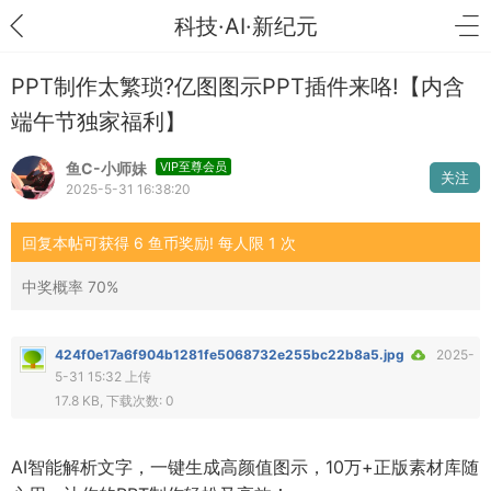
科技·AI·新纪元
PPT制作太繁琐?亿图图示PPT插件来咯!【内含
端午节独家福利】
鱼C-小师妹
VIP至尊会员
关注
2025-5-31 16:38:20
回复本帖可获得 6 鱼币奖励! 每人限 1 次
中奖概率 70%
424f0e17a6f904b1281fe5068732e255bc22b8a5.jpg
2025-
5-31 15:32 上传
17.8 KB, 下载次数: 0
AI智能解析文字，一键生成高颜值图示，10万+正版素材库随