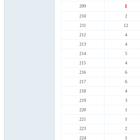
1
209
210
2
211
12
212
4
213
4
214
5
215
4
216
6
217
6
218
4
219
3
220
1
221
1
223
2
224
1