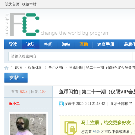
设为首页
收藏本站
导读
论坛
空间
淘帖
互助
速查手册
课后
论坛
娱乐休闲
鱼币闪拍
鱼币闪拍 | 第二十一期（仅限VIP会员参
鱼币闪拍 | 第二十一期（仅限VIP
查看:
6223
|
回复:
109
鱼
»
›
›
›
鱼小二
发表于 2025-6-21 21:18:42
|
显示全部楼层
马上注册，结交更多好友，
您需要
登录
才可以下载或查看，