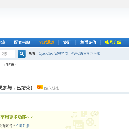
作业
配套书籍
VIP通道
签到
鱼币充值
账号升级
热搜:
OpenClaw 完整指南
搭建C语言学习环境
搜索
搜
与，已结束）
索
会员参与，已结束）
[复制链接]
x
享用更多功能^_^
没有账号？
立即注册