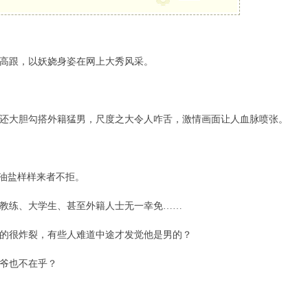
高跟，以妖娆身姿在网上大秀风采。
还大胆勾搭外籍猛男，尺度之大令人咋舌，激情画面让人血脉喷张。
米油盐样样来者不拒。
教练、大学生、甚至外籍人士无一幸免……
的很炸裂，有些人难道中途才发觉他是男的？
爷也不在乎？