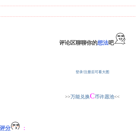
评论区聊聊你的
想法
吧
登录/注册后可看大图
C
>>
万能兑换
币许愿池
<<
评分
：