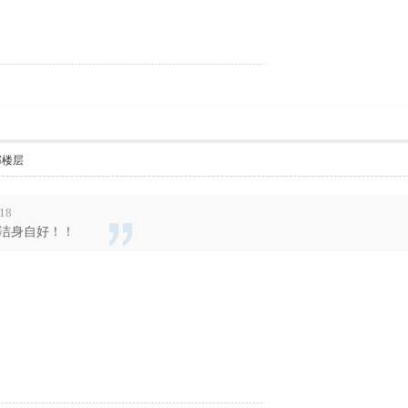
部楼层
:18
会洁身自好！！