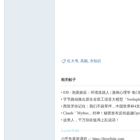
红大爷
,
高能
,
冷知识
相关帖子
•
030 - 泡菜效应：环境造就人 | 漫画心理学·鱼
•
字节跳动推出原生全双工语音大模型「Seedupl
•
西班牙你记住：我们不踩草坪....中国世界杯4支队
•
Claude「Mythos」封神！秘密发布反转超越Ope
•
这类人，千万别在饭局上乱说话！
小甲鱼最新课程 ->
https://ilovefishc.com