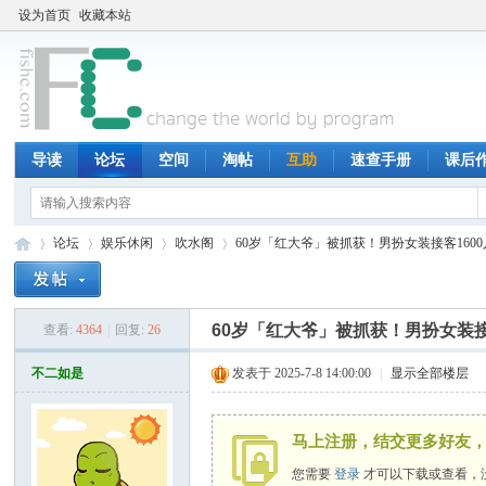
设为首页
收藏本站
导读
论坛
空间
淘帖
互助
速查手册
课后
论坛
娱乐休闲
吹水阁
60岁「红大爷」被抓获！男扮女装接客160
60岁「红大爷」被抓获！男扮女装接
查看:
4364
|
回复:
26
鱼
»
›
›
›
不二如是
发表于 2025-7-8 14:00:00
|
显示全部楼层
马上注册，结交更多好友，
您需要
登录
才可以下载或查看，