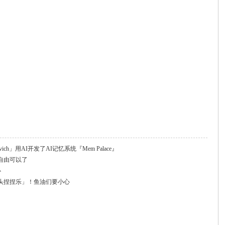
ovich」用AI开发了AI记忆系统『Mem Palace』
自由可以了
心
头捏捏乐」！鱼油们要小心