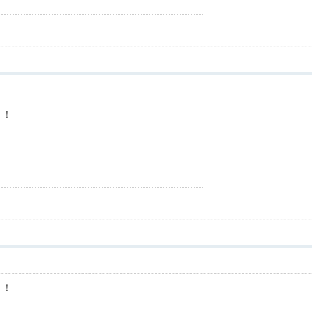
！！
！！