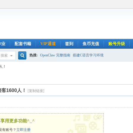
作业
配套书籍
VIP通道
签到
鱼币充值
账号升级
热搜:
OpenClaw 完整指南
搭建C语言学习环境
搜索
搜
0人！
索
客1600人！
[复制链接]
x
享用更多功能^_^
没有账号？
立即注册