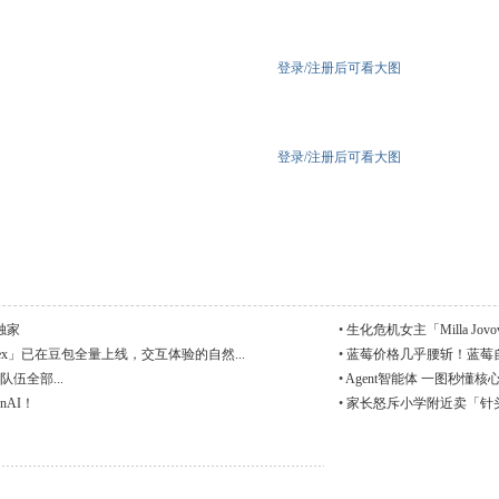
登录/注册后可看大图
登录/注册后可看大图
C独家
•
生化危机女主「Milla Jov
ex」已在豆包全量上线，交互体验的自然...
•
蓝莓价格几乎腰斩！蓝莓
伍全部...
•
Agent智能体 一图秒懂核
nAI！
•
家长怒斥小学附近卖「针