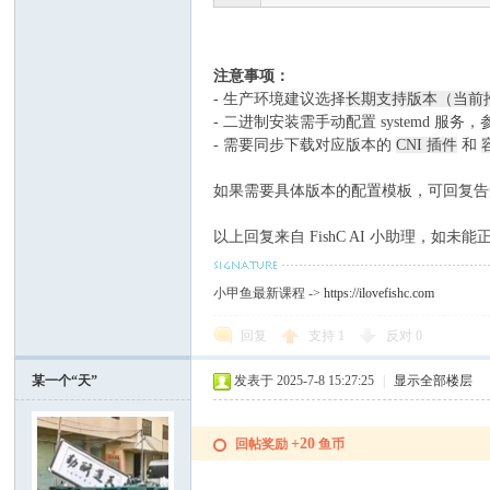
注意事项：
- 生产环境建议选择
长期支持版本（当前推荐 
- 二进制安装需手动配置 systemd 服务
- 需要同步下载对应版本的
CNI 插件
和
如果需要具体版本的配置模板，可回复告知你要部
以上回复来自 FishC AI 小助理，如
小甲鱼最新课程 ->
https://ilovefishc.com
回复
支持
1
反对
0
某一个“天”
发表于 2025-7-8 15:27:25
|
显示全部楼层
+20
回帖奖励
鱼币