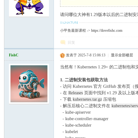
请问哪位大神有1.29版本以后的二进制安
C
小甲鱼最新课程 ->
https://ilovefishc.com
回复
FishC
发表于 2025-7-8 15:06:13
|
显示全部楼层
当然有！Kubernetes 1.29+ 的
1. 二进制安装包获取方法
论
- 访问 Kubernetes 官方 GitHub 发布页（搜索 "
- 在
Releases
页面中找到 v1.29 及以上版本（
- 下载
kubernetes.tar.gz
压缩包
- 解压后核心二进制文件在
kubernetes/ser
- kube-apiserver
- kube-controller-manager
- kube-scheduler
- kubelet