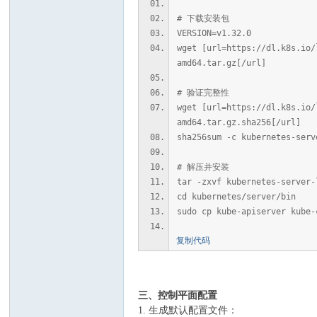
# 下载安装包
VERSION=v1.32.0
wget [url=https://dl.k8s.io/
amd64.tar.gz[/url]
# 验证完整性
wget [url=https://dl.k8s.io/
amd64.tar.gz.sha256[/url]
sha256sum -c kubernetes-serv
# 解压并安装
tar -zxvf kubernetes-server-
cd kubernetes/server/bin
sudo cp kube-apiserver kube-
复制代码
三、控制平面配置
1. 生成默认配置文件：