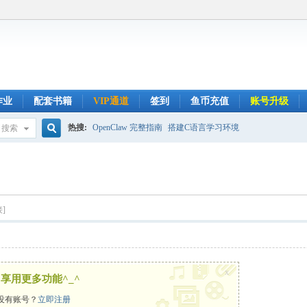
作业
配套书籍
VIP通道
签到
鱼币充值
账号升级
热搜:
OpenClaw 完整指南
搭建C语言学习环境
搜索
搜
索
]
x
享用更多功能^_^
没有账号？
立即注册