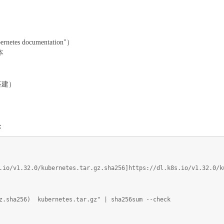
etes documentation"）
本
搭建）
）
：
.io/v1.32.0/kubernetes.tar.gz.sha256]https://dl.k8s.io/v1.32.0/k
gz.sha256) kubernetes.tar.gz" | sha256sum --check