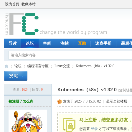
设为首页
收藏本站
导读
论坛
空间
淘帖
互助
速查手册
课后
论坛
编程语言专区
Linux交流
Kubernetes（k8s）v1.32.0
Kubernetes（k8s）v1.32.0
查看:
1624
|
回复:
9
[复制链接
鱼
»
›
›
›
被注册了怎么办
发表于 2025-7-8 15:05:02
|
显示全部楼层
马上注册，结交更多好友，
您需要
登录
才可以下载或查看，