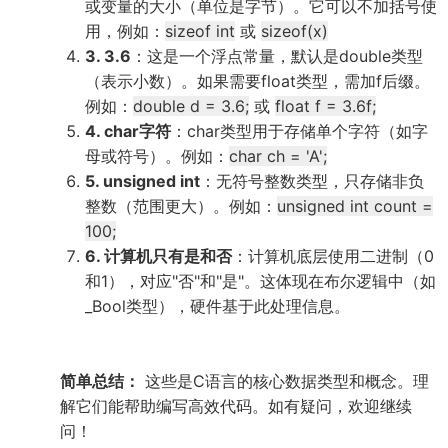
或变量的大小（单位是字节）。它可以不加括号使
用，例如：
sizeof int
或
sizeof(x)
3. 3.6
：这是一个浮点常量，默认是double类型
（表示小数）。如果需要float类型，需加f后缀。
例如：
double d = 3.6;
或
float f = 3.6f;
4. char字符
：char类型用于存储单个字符（如字
母或符号）。例如：
char ch = 'A';
5. unsigned int
：无符号整数类型，只存储非负
整数（范围更大）。例如：
unsigned int count =
100;
6. 计算机只有是和否
：计算机底层使用二进制（0
和1），对应"否"和"是"。这体现在布尔逻辑中（如
_Bool类型），硬件基于此处理信息。
简单总结：
这些是C语言的核心数据类型和概念。理
解它们能帮助编写高效代码。如有疑问，欢迎继续
问！