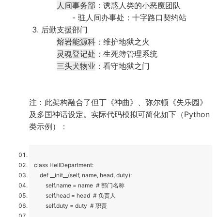
人间事务部
：诱惑人类的小恶魔团队
- 驻人间办事处：十字路口契约站
后勤支援部门
熔岩能源科
：维护地狱之火
灵魂登记处
：生死簿管理系统
三头犬物业
：看守地狱之门
注：此架构融合了但丁《神曲》、弥尔顿《失乐园》
及多国神话设定。实际代码模拟可简化如下（Python
类示例）：
class HellDepartment:
def __init__(self, name, head, duty):
self.name = name # 部门名称
self.head = head # 负责人
self.duty = duty # 职责