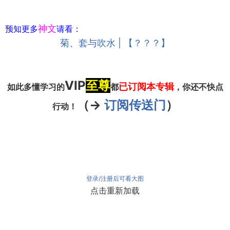
神文
预知更多
请看：
菊、套与吹水 | 【？？？】
VIP
至尊
已订阅本专辑
如此多懂学习的
都
，你还不快点
（->
订阅传送门
）
行动！
登录/注册后可看大图
点击重新加载