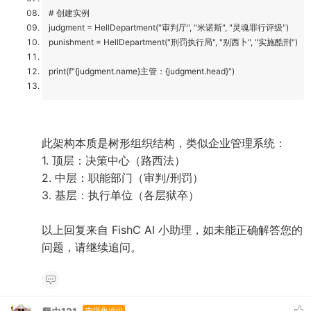
# 创建实例
judgment = HellDepartment("审判厅", "米诺斯", "灵魂罪行评级")
punishment = HellDepartment("刑罚执行局", "别西卜", "实施酷刑")
print(f"{judgment.name}主管：{judgment.head}")
此架构本质是树形组织结构，类似企业管理系统：
1. 顶层：决策中心（路西法）
2. 中层：职能部门（审判/刑罚）
3. 基层：执行单位（各层狱卒）
以上回复来自 FishC AI 小助理，如未能正确解答您的
问题，请继续追问。
中级鱼油III