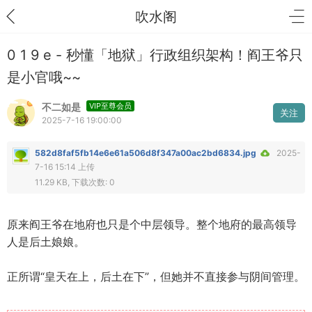
吹水阁
0 1 9 e - 秒懂「地狱」行政组织架构！阎王爷只
是小官哦~~
不二如是
VIP至尊会员
关注
2025-7-16 19:00:00
582d8faf5fb14e6e61a506d8f347a00ac2bd6834.jpg
2025-
7-16 15:14 上传
11.29 KB, 下载次数: 0
原来阎王爷在地府也只是个中层领导。整个地府的最高领导
人是后土娘娘。
正所谓“皇天在上，后土在下”，但她并不直接参与阴间管理。