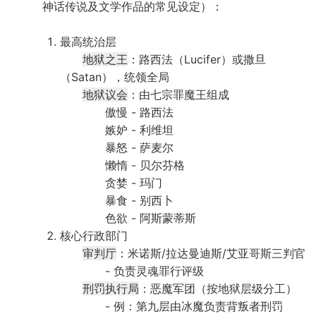
神话传说及文学作品的常见设定）：
最高统治层
地狱之王
：路西法（Lucifer）或撒旦
（Satan），统领全局
地狱议会
：由七宗罪魔王组成
傲慢 - 路西法
嫉妒 - 利维坦
暴怒 - 萨麦尔
懒惰 - 贝尔芬格
贪婪 - 玛门
暴食 - 别西卜
色欲 - 阿斯蒙蒂斯
核心行政部门
审判厅
：米诺斯/拉达曼迪斯/艾亚哥斯三判官
- 负责灵魂罪行评级
刑罚执行局
：恶魔军团（按地狱层级分工）
- 例：第九层由冰魔负责背叛者刑罚