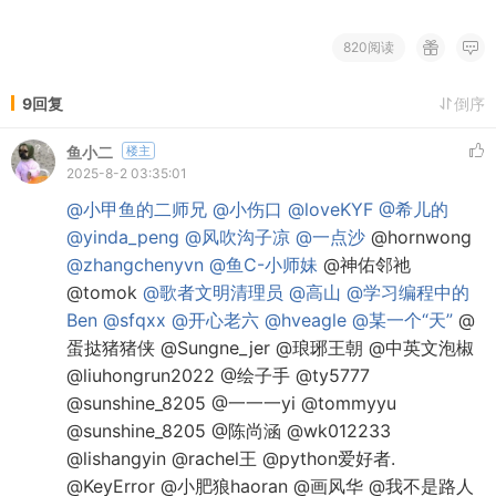
820阅读
9回复
倒序
鱼小二
楼主
2025-8-2 03:35:01
@小甲鱼的二师兄
@小伤口
@loveKYF
@希儿的
@yinda_peng
@风吹沟子凉
@一点沙
@hornwong
@zhangchenyvn
@鱼C-小师妹
@神佑邻祂
@tomok
@歌者文明清理员
@高山
@学习编程中的
Ben
@sfqxx
@开心老六
@hveagle
@某一个“天”
@
蛋挞猪猪侠 @Sungne_jer @琅琊王朝 @中英文泡椒
@liuhongrun2022 @绘子手 @ty5777
@sunshine_8205 @一一一yi @tommyyu
@sunshine_8205 @陈尚涵 @wk012233
@lishangyin @rachel王 @python爱好者.
@KeyError @小肥狼haoran @画风华 @我不是路人